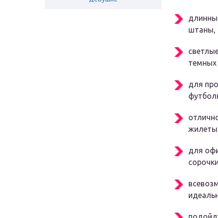
длинные
штаны, 
светлы
темных 
для про
футболк
отлично
жилеты,
для оф
сорочки
всевозм
идеальн
подойд