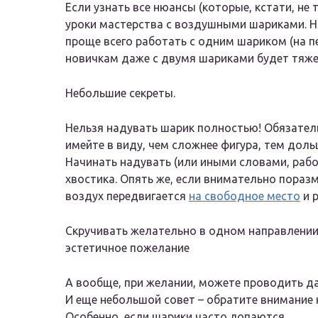
Если узнать все нюансы (которые, кстати, не 
уроки мастерства с воздушными шариками. На
проще всего работать с одним шариком (на п
новичкам даже с двумя шариками будет тяже
Небольшие секреты.
Нельзя надувать шарик полностью! Обязатель
имейте в виду, чем сложнее фигура, тем доль
Начинать надувать (или иными словами, рабо
хвостика. Опять же, если внимательно пораз
воздух передвигается
на свободное место
и 
Скручивать желательно в одном направлении.
эстетичное пожелание
А вообще, при желании, можете проводить д
И еще небольшой совет – обратите внимание
Особенно, если шарики часто лопаются