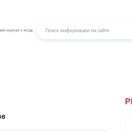
айн-журнал о моде
Р
ов