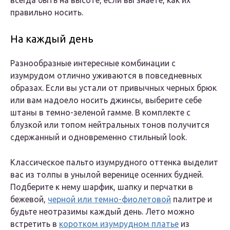
всегда быть на высоте, если вы знаете, как их
правильно носить.
На каждый день
Разнообразные интересные комбинации с
изумрудом отлично уживаются в повседневных
образах. Если вы устали от привычных черных брюк
или вам надоело носить джинсы, выберите себе
штаны в темно-зеленой гамме. В комплекте с
блузкой или топом нейтральных тонов получится
сдержанный и одновременно стильный look.
Классическое пальто изумрудного оттенка выделит
вас из толпы в унылой веренице осенних будней.
Подберите к нему шарфик, шапку и перчатки в
бежевой,
черной или темно-фиолетовой
палитре и
будьте неотразимы каждый день. Лето можно
встретить в
коротком изумрудном платье
из