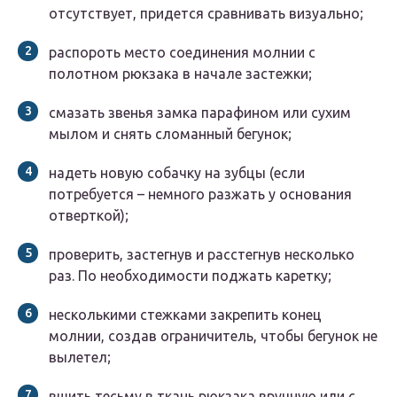
отсутствует, придется сравнивать визуально;
распороть место соединения молнии с
полотном рюкзака в начале застежки;
смазать звенья замка парафином или сухим
мылом и снять сломанный бегунок;
надеть новую собачку на зубцы (если
потребуется – немного разжать у основания
отверткой);
проверить, застегнув и расстегнув несколько
раз. По необходимости поджать каретку;
несколькими стежками закрепить конец
молнии, создав ограничитель, чтобы бегунок не
вылетел;
вшить тесьму в ткань рюкзака вручную или с