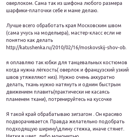
оверлоком. Сама так из шифона любого размера
шарфики-платочки себе и маме делаю.
Лучше всего обработать края Московским швом
(сама учусь на модельера), мастер-класс если не
понятно как делать
http://katushenka.ru/2010/02/16/moskovskij-shov-ob.
я оплавляю так юбки для танцевальных костюмов
когда нужна лёгкость( оверлок и французский узкий
швов утяжеляют низ). Нужно очень аккуратно
делать, ткань нужно натянуть и одним быстрым
движением плавить(практически не касаясь
пламенем ткани), потренируйтесь на кусочке
Я такой край обрабатываю зигзагом . Он красиво
подворачивается. Правда желательно подобрать
подходящую ширину\длину стежка, иначе стянет.
Нитки в цвет, либо мононитью.