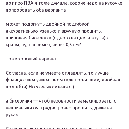
вот про ПВА я тоже думала. короче надо на кусочке
попробовать оба варианта
может подогнуть двойной подгибкой
аккуратненько-узенько и вручную прошить,
пришивая бисеринки (одного из цвета жгута) к
краям, ну, например, через 0,5 см?
тоже хороший вариант
Согласна, если не умеете оплавлять, то лучше
французским узким швом (или по-нашему, двойная
подгибка) Но узенько-узенько )
а бисеринки — чтоб неровности замаскировать, с
непривычки оч. трудно ровно прошить, даже на
руках
С непривычки сложно не только прошить, а тем