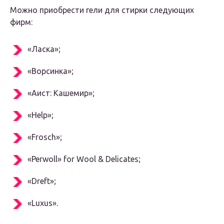
Можно приобрести гели для стирки следующих
фирм:
«Ласка»;
«Ворсинка»;
«Аист: Кашемир»;
«Help»;
«Frosch»;
«Perwoll» for Wool & Delicates;
«Dreft»;
«Luxus».