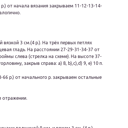
67 р.) от начала вязания закрываем 11-12-13-14-
алогично.
вязкой 3 см.(4 р.). На трёх первых петлях
евая гладь. На расстоянии 27-29-31-34-37 от
ймы слева (стрелка на схеме). На высоте 37-
овину, закрыв справа: a) 8, b),c),d) 9, e) 10 п.
8-66 р.) от начального р. закрываем остальные
м отражении.