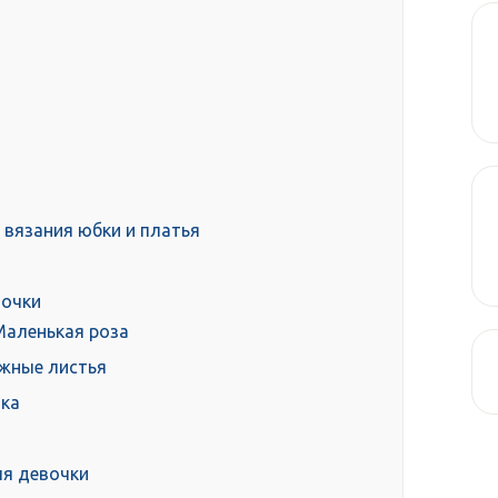
ы вязания юбки и платья
вочки
Маленькая роза
ежные листья
чка
ля девочки