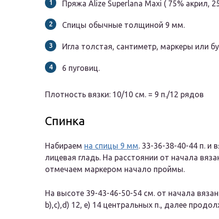
Пряжа Alize Superlana Maxi ( 75% акрил, 25
Спицы обычные толщиной 9 мм.
Игла толстая, сантиметр, маркеры или бу
6 пуговиц.
Плотность вязки: 10/10 см. = 9 п./12 рядов
Спинка
Набираем
на спицы 9 мм
. 33-36-38-40-44 п. и
лицевая гладь. На расстоянии от начала вязани
отмечаем маркером начало проймы.
На высоте 39-43-46-50-54 см. от начала вязан
b),c),d) 12, e) 14 центральных п., далее про