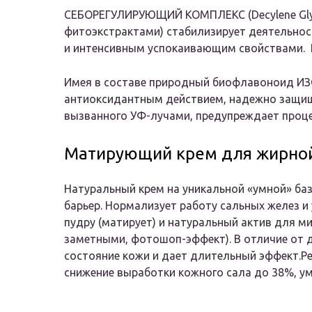
СЕБОРЕГУЛИРУЮЩИЙ КОМПЛЕКС (Decylene Glyc
фитоэкстрактами) стабилизирует деятельно
и интенсивным успокаивающим свойствами. 
Имея в составе природный биофлавоноид И
антиоксидантным действием, надежно защища
вызванного УФ-лучами, предупреждает проце
Матирующий крем для жирной
Натуральный крем на уникальной «умной» ба
барьер. Нормализует работу сальных желез и
пудру (матирует) и натуральный актив для ми
заметными, фотошоп-эффект). В отличие от 
состояние кожи и дает длительный эффект.Рез
снижение выработки кожного сала до 38%, у