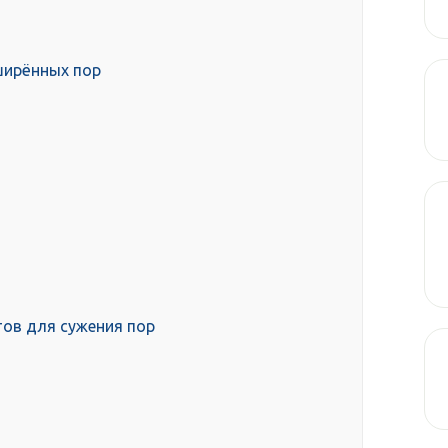
ширённых пор
тов для сужения пор