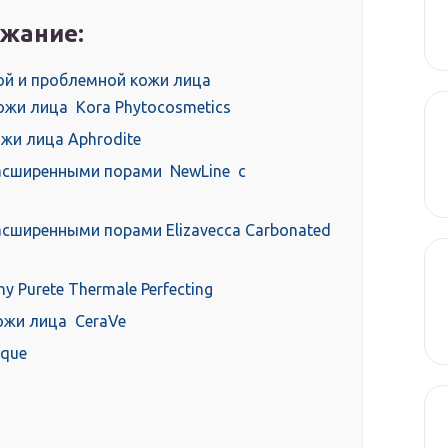
жание:
ой и проблемной кожи лица
жи лица Kora Phytocosmetics
жи лица Aphrodite
расширенными порами NewLine с
асширенными порами Elizavecca Carbonated
 Purete Thermale Perfecting
ожи лица CeraVe
ique