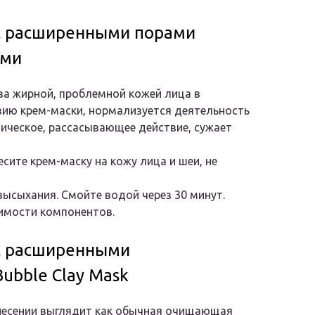
 с расширенными порами
ями
за жирной, проблемной кожей лица в
ию крем-маски, нормализуется деятельность
ическое, рассасывающее действие, сужает
есите крем-маску на кожу лица и шеи, не
ысыхания. Смойте водой через 30 минут.
имости компонентов.
 с расширенными
Bubble Clay Mask
нанесении выглядит как обычная очищающая