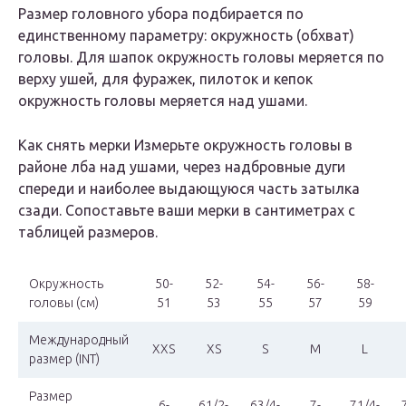
Размер головного убора подбирается по
единственному параметру: окружность (обхват)
головы. Для шапок окружность головы меряется по
верху ушей, для фуражек, пилоток и кепок
окружность головы меряется над ушами.
Как снять мерки Измерьте окружность головы в
районе лба над ушами, через надбровные дуги
спереди и наиболее выдающуюся часть затылка
сзади. Сопоставьте ваши мерки в сантиметрах с
таблицей размеров.
Окружность
50-
52-
54-
56-
58-
головы (см)
51
53
55
57
59
Международный
XXS
XS
S
M
L
размер (INT)
Размер
6-
61/2-
63/4-
7-
71/4-