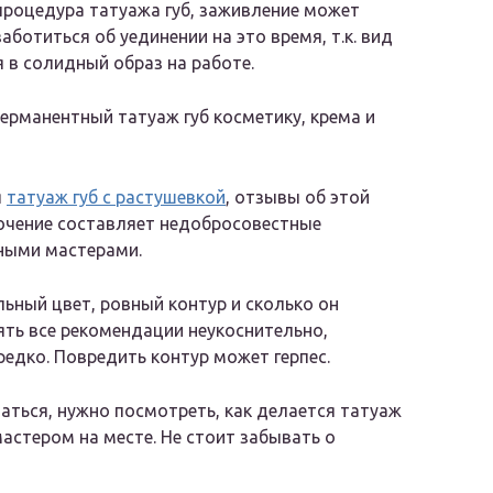
 процедура татуажа губ, заживление может
аботиться об уединении на это время, т.к. вид
 в солидный образ на работе.
перманентный татуаж губ косметику, крема и
я
татуаж губ с растушевкой
, отзывы об этой
ючение составляет недобросовестные
ными мастерами.
альный цвет, ровный контур и сколько он
ять все рекомендации неукоснительно,
едко. Повредить контур может герпес.
шаться, нужно посмотреть, как делается татуаж
мастером на месте. Не стоит забывать о