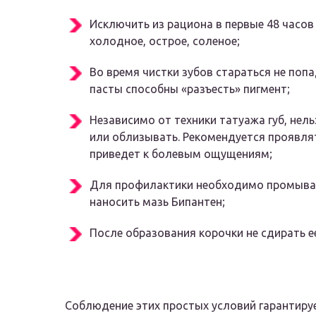
Исключить из рациона в первые 48 часо
холодное, острое, соленое;
Во время чистки зубов стараться не поп
пасты способны «разъесть» пигмент;
Независимо от техники татуажа губ, нел
или облизывать. Рекомендуется проявлят
приведет к болевым ощущениям;
Для профилактики необходимо промыват
наносить мазь Бипантен;
После образования корочки не сдирать ее
Соблюдение этих простых условий гарантирует