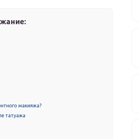
жание:
ентного макияжа?
ле татуажа