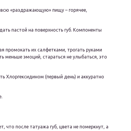
в всю «раздражающую» пищу – горячее,
адать пастой на поверхность губ. Компоненты
ьзя промокать их салфетками, трогать руками
ь меньше эмоций, стараться не улыбаться, это
ь Хлоргексидином (первый день) и аккуратно
.
, что после татуажа губ, цвета не померкнут, а