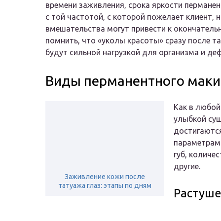
времени заживления, срока яркости пермане
с той частотой, с которой пожелает клиент, 
вмешательства могут привести к окончательн
помнить, что «уколы красоты» сразу после та
будут сильной нагрузкой для организма и де
Виды перманентного мак
Как в любой
улыбкой сущ
достигаются
параметрам:
губ, количе
другие.
Заживление кожи после
татуажа глаз: этапы по дням
Растуше