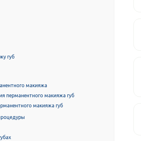
жу губ
анентного макияжа
ия перманентного макияжа губ
рманентного макияжа губ
 процедуры
губах