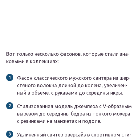
Вот толь­ко несколь­ко фасо­нов, кото­рые ста­ли зна­
ко­вы­ми в коллекциях:
Фасон клас­си­че­ско­го муж­ско­го сви­те­ра из шер­
стя­но­го волок­на дли­ной до коле­на, уве­ли­чен­
ный в объ­е­ме, с рука­ва­ми до сере­ди­ны икры.
Сти­ли­зо­ван­ная модель джем­пе­ра с V‑образным
выре­зом до сере­ди­ны бед­ра из тон­ко­го мохе­ра
с резин­ка­ми на ман­же­тах и подоле.
Удли­нен­ный сви­тер овер­сайз в спор­тив­ном сти­