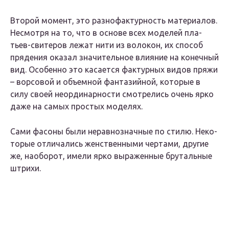
Вто­рой момент, это раз­но­фак­тур­ность мате­ри­а­лов.
Несмот­ря на то, что в осно­ве всех моде­лей пла­
тьев-сви­те­ров лежат нити из воло­кон, их спо­соб
пря­де­ния ока­зал зна­чи­тель­ное вли­я­ние на конеч­ный
вид. Осо­бен­но это каса­ет­ся фак­тур­ных видов пря­жи
– вор­со­вой и объ­ем­ной фан­та­зий­ной, кото­рые в
силу сво­ей неор­ди­нар­но­сти смот­ре­лись очень ярко
даже на самых про­стых моделях.
Сами фасо­ны были нерав­но­знач­ные по сти­лю. Неко­
то­рые отли­ча­лись жен­ствен­ны­ми чер­та­ми, дру­гие
же, наобо­рот, име­ли ярко выра­жен­ные бру­таль­ные
штрихи.