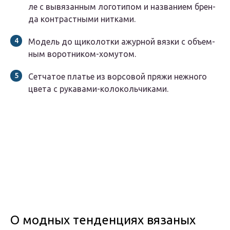
ле с вывя­зан­ным лого­ти­пом и назва­ни­ем брен­
да кон­траст­ны­ми нитками.
Модель до щико­лот­ки ажур­ной вяз­ки с объ­ем­
ным воротником-хомутом.
Сет­ча­тое пла­тье из вор­со­вой пря­жи неж­но­го
цве­та с рукавами-колокольчиками.
О модных тенденциях вязаных