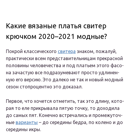
Какие вязаные платья свитер
крючком 2020–2021 модные?
Покрой клас­си­че­ско­го
сви­те­ра
зна­ком, пожа­луй,
прак­ти­че­ски всем пред­ста­ви­тель­ни­цам пре­крас­ной
поло­ви­ны чело­ве­че­ства и под пла­тьем это­го фасо­
на зача­стую все под­ра­зу­ме­ва­ют про­сто удли­нен­
ную его вер­сию. Это дале­ко не так и новый мод­ный
сезон сто­про­цент­но это доказал.
Пер­вое, что хочет­ся отме­тить, так это дли­ну, кото­
рая то еле при­кры­ва­ла пятую точ­ку, то дохо­ди­ла
до самых пят. Конеч­но встре­ча­лись и про­ме­жу­точ­
ные
вари­ан­ты
– до сере­ди­ны бед­ра, по коле­но и до
сере­ди­ны икры.