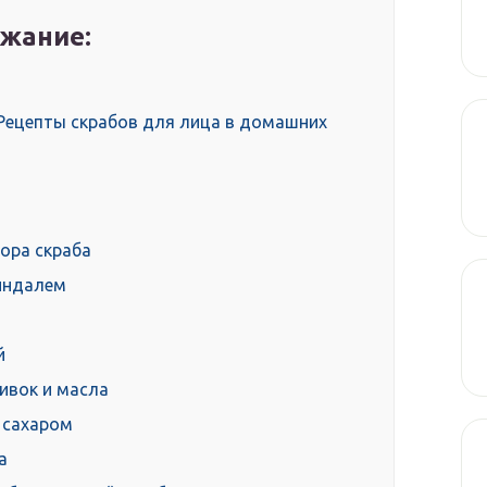
жание:
 Рецепты скрабов для лица в домашних
ора скраба
миндалем
й
ивок и масла
 сахаром
а