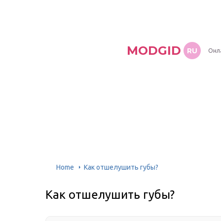
MODGID
RU
Онл
Home
Как отшелушить губы?
Как отшелушить губы?