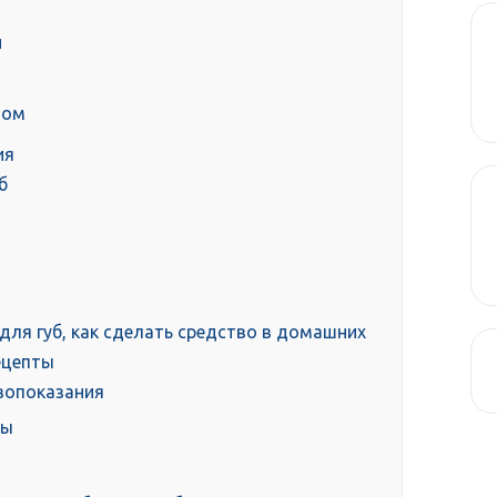
й
лом
ия
б
б для губ, как сделать средство в домашних
ецепты
вопоказания
ты