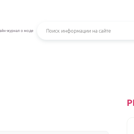
айн-журнал о моде
Р