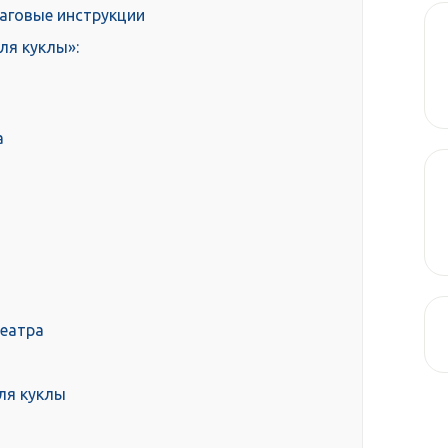
аговые инструкции
ля куклы»:
а
театра
ля куклы