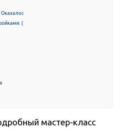
. Оказалос
ойками. (
а
одробный мастер-класс