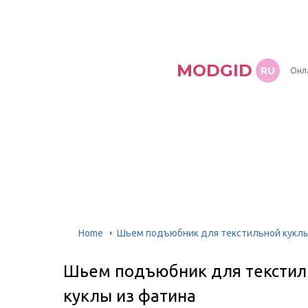
MODGID
RU
Онл
Home
Шьем подъюбник для текстильной куклы.
Шьем подъюбник для текстиль
куклы из фатина