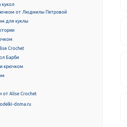
 кукол
крючком от Людмилы Петровой
ом для куклы
ктории
рючком
ise Crochet
ол Барби
би крючком
ом
от Alise Crochet
odelki-doma.ru