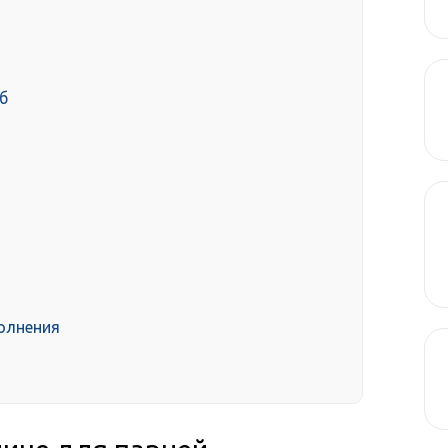
б
полнения