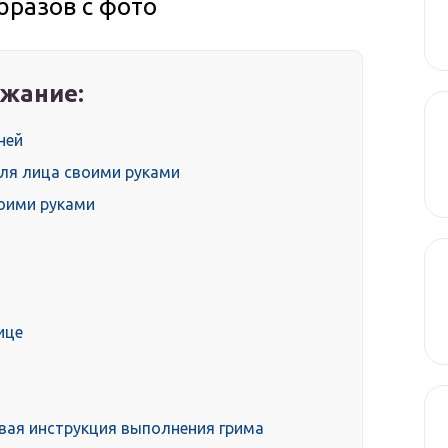
бразов с фото
жание:
ней
ля лица своими руками
воими руками
ице
овая инструкция выполнения грима