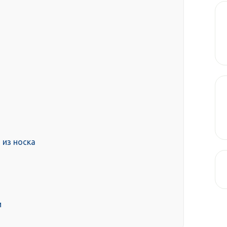
 из носка
и