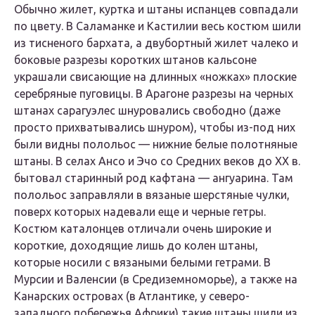
Обычно жилет, куртка и штаны испанцев совпадали
по цвету. В Саламанке и Кастилии весь костюм шили
из тисненого бархата, а двубортный жилет чалеко и
боковые разрезы коротких штанов кальсоне
украшали свисающие на длинных «ножках» плоские
серебряные пуговицы. В Арагоне разрезы на черных
штанах сарагуэлес шнуровались свободно (даже
просто прихватывались шнуром), чтобы из-под них
были видны полольос — нижние белые полотняные
штаны. В селах Ансо и Эчо со Средних веков до XX в.
бытовал старинный род кафтана — ангуарина. Там
полольос заправляли в вязаные шерстяные чулки,
поверх которых надевали еще и черные гетры.
Костюм каталонцев отличали очень широкие и
короткие, доходящие лишь до колен штаны,
которые носили с вязаными белыми гетрами. В
Мурсии и Валенсии (в Средиземноморье), а также на
Канарских островах (в Атлантике, у северо-
западного побережья Африки) такие штаны шили из