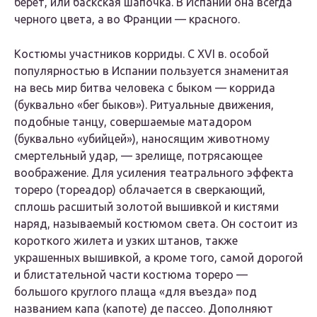
берет, или баскская шапочка. В Испании она всегда
черного цвета, а во Франции — красного.
Костюмы участников корриды. С XVI в. особой
популярностью в Испании пользуется знаменитая
на весь мир битва человека с быком — коррида
(буквально «бег быков»). Ритуальные движения,
подобные танцу, совершаемые матадором
(буквально «убийцей»), наносящим животному
смертельный удар, — зрелище, потрясающее
воображение. Для усиления театрального эффекта
тореро (тореадор) облачается в сверкающий,
сплошь расшитый золотой вышивкой и кистями
наряд, называемый костюмом света. Он состоит из
короткого жилета и узких штанов, также
украшенных вышивкой, а кроме того, самой дорогой
и блистательной части костюма тореро —
большого круглого плаща «для въезда» под
названием капа (капоте) де пассео. Дополняют