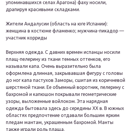
упоминавшихся селах Арагона) фаху носили,
драпируя красивыми складками.
Жители Андалусии (область на юге Испании):
женщина в костюме фламенко; мужчина-пикадор —
участник корриды
Верхняя одежда. С давних времен испанцы носили
плащ-пелерину из ткани темных оттенков, его
называли капа. Очень выразительно была
оформлена длинная, закрывавшая фигуру с головы
до ног капа пастухов Заморы, сшитая из коричневой
шерстяной ткани. Ее объемный воротник, пелерину с
бахромой и капюшон покрывали геометрические
узоры, выложенные войлоком. Эта нарядная
одежда бытовала здесь до середины XX в. В южных
областях предпочтение отдавали большим ярким
пледам мантам, украшенным бахромой. Манты
также играли роль плаща.